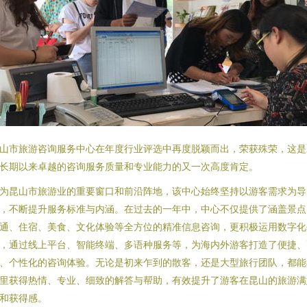
山市旅游咨询服务中心在年度行业评选中再度脱颖而出，荣获殊荣，这是
长期以来卓越的咨询服务质量和专业能力的又一次高度肯定。
为昆山市旅游业的重要窗口和前沿阵地，该中心始终坚持以游客需求为导
，不断提升服务标准与内涵。在过去的一年中，中心不仅提供了涵盖景点
通、住宿、美食、文化体验等全方位的精准信息咨询，更积极运用数字化
，通过线上平台、智能终端、多语种服务等，为海内外游客打造了便捷、
、个性化的咨询体验。无论是初来乍到的散客，还是大型旅行团队，都能
里获得热情、专业、细致的解答与帮助，有效提升了游客在昆山的旅游满
和获得感。