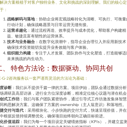
解决方案根植于对客户独特业务、文化和挑战的深刻理解。我们的核心定
于：
战略解码与落地
：协助企业将宏观战略转化为清晰、可执行、可衡量
行动计划，确保战略愿景与日常运营无缝衔接。
运营卓越化
：通过流程再造、效率提升与成本优化，帮助客户构建精
益、敏捷且富有韧性的运营体系。
技术与业务融合
：在数字化浪潮中，指导企业合理引入并应用新技术
确保技术投资能切实提升业务效能与客户体验。
组织能力构建
：专注于人才发展、团队协作与文化塑造，打造能够适
未来挑战的内生动力。
二、 特色方法论：数据驱动、协同共创
X-G-2咨询服务以一套严谨而灵活的方法论为基础：
度诊断
：我们从不提供千篇一律的方案。项目伊始，团队会通过数据分析
场调研及高层访谈，进行全方位深度诊断，精准定位核心议题与潜在机会
创式工作坊
：我们与客户团队紧密协作，通过引导式工作坊激发集体智慧
同构思解决方案。这确保了方案的 ownership（主人翁意识）和落地性。
捷交付与迭代
：采用模块化、小步快跑的交付方式，快速呈现价值，并在
中根据反馈持续调整优化，确保项目始终朝向正确目标前进。
化价值追踪
：我们为每一个项目设定关键绩效指标（KPIs），并建立监