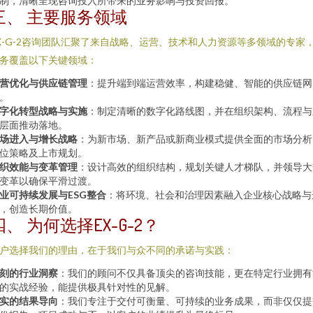
制，清晰呈现咨询投入所带来的业务影响与投资回报。
三、 主要服务领域
X-G-2咨询团队汇聚了来自战略、运营、技术和人力资源等多领域的专家
务覆盖以下关键领域：
营优化与供应链管理
：提升端到端运营效率，构建稳健、智能的供应链网
。
字化转型战略与实施
：制定清晰的数字化路线图，并在组织架构、流程与
层面推动落地。
场进入与增长战略
：为新市场、新产品或新商业模式提供全面的市场分析
位策略及上市规划。
织效能与变革管理
：设计高效的组织结构，规划关键人才梯队，并领导大
变革以确保平滑过渡。
业可持续发展与ESG整合
：将环境、社会和治理因素融入企业核心战略与
，创造长期价值。
四、 为何选择EX-G-2？
户选择我们的理由，在于我们与众不同的承诺与实践：
刻的行业洞察
：我们的顾问不仅具备顶尖的咨询技能，更在特定行业拥有
的实战经验，能提供极具针对性的见解。
实的结果导向
：我们专注于交付可衡量、可持续的业务成果，而非仅仅提