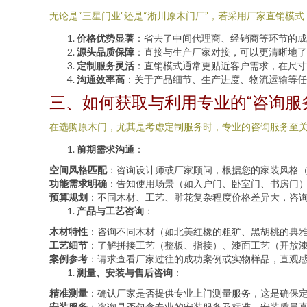
无论是“三星门业”还是“淅川原木门厂”，若采用厂家直销模
价格优势显著
：省去了中间代理商、经销商等环节的成
源头品质保障
：直接与生产厂家对接，可以更清晰地了
定制服务灵活
：直销模式通常更贴近客户需求，在尺寸
沟通效率高
：关于产品细节、生产进度、物流运输等任
三、如何获取与利用专业的“咨询服
在选购原木门，尤其是考虑定制服务时，专业的咨询服务至
前期需求沟通
：
空间风格匹配
：咨询设计师或厂家顾问，根据您的家装风格
功能需求明确
：告知使用场景（如入户门、卧室门、书房门
预算规划
：不同木材、工艺、雕花复杂程度价格差异大，咨
产品与工艺咨询
：
木材特性
：咨询不同木材（如北美红橡的粗犷、黑胡桃的典
工艺细节
：了解拼接工艺（整板、指接）、漆面工艺（开放
案例参考
：请求查看厂家过往的成功案例或实物样品，直观
测量、安装与售后咨询
：
精准测量
：确认厂家是否提供专业上门测量服务，这是确保
安装服务
：咨询是否包含专业的安装服务及标准，安装质量