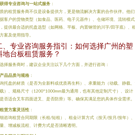
获得专业咨询与一站式服务
：
质的租赁服务商不仅是设备提供方，更是物流解决方案的合作伙伴。他们
据客户的货物类型（如食品、医药、电子元器件）、仓储环境、流转模式
，提供最合适的托盘选型（如网格、平板、内置钢管的川字/田字底）、
方案及使用指导。
二、专业咨询服务指引：如何选择广州的塑
料地台板租赁服务？
选择服务商时，建议企业关注以下几个方面，并进行咨询：
产品品质与规格
：
询托盘的材质（是否为全新料或优质再生料）、承重能力（动载、静载、
载）、规格尺寸（1200*1000mm最为通用，也有其他定制尺寸）、设计
是否适合叉车四面进叉、是否防滑）等。确保其满足您的具体作业需求。
租赁方案灵活性
：
细咨询租赁合同期限（长租/短租）、租金计算方式（按天/按月/按年）
量、增减板流程、计费方式是否清晰透明。