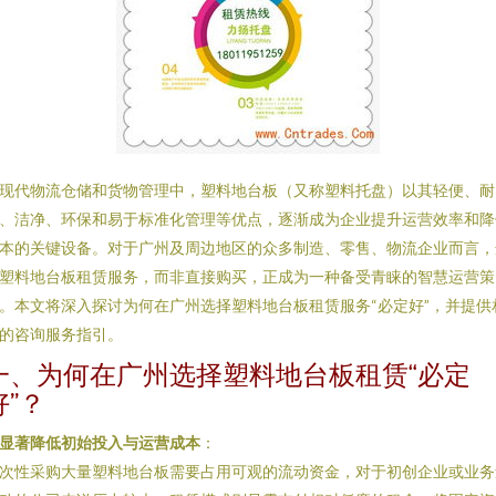
现代物流仓储和货物管理中，塑料地台板（又称塑料托盘）以其轻便、耐
、洁净、环保和易于标准化管理等优点，逐渐成为企业提升运营效率和降
本的关键设备。对于广州及周边地区的众多制造、零售、物流企业而言，
塑料地台板租赁服务，而非直接购买，正成为一种备受青睐的智慧运营策
。本文将深入探讨为何在广州选择塑料地台板租赁服务“必定好”，并提供
的咨询服务指引。
一、为何在广州选择塑料地台板租赁“必定
好”？
显著降低初始投入与运营成本
：
次性采购大量塑料地台板需要占用可观的流动资金，对于初创企业或业务