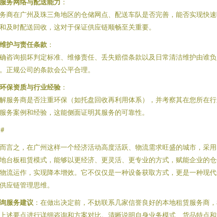
服务网络与配送能力
：
务商在广州及珠三角地区的仓储网点、配送车队是否完善，能否实现快速
和及时配送回收，这对于保证供应链顺畅至关重要。
维护与责任条款
：
确咨询损坏判定标准、维修责任、丢失赔偿条款以及日常清洁维护由谁负
。正规公司的条款会公平合理。
环保资质与行业经验
：
解服务商是否注重环保（如托盘回收再利用体系），并考察其在您所在行
服务案例和经验，这能侧面证明其服务的可靠性。
##
而言之，在广州这样一个经济活动高度活跃、物流需求旺盛的城市，采用
地台板租赁模式，能够以更经济、更灵活、更专业的方式，赋能企业的仓
物流运作，实现降本增效。它不仅仅是一种设备获取方式，更是一种现代
供应链管理思维。
询服务建议
：在做出决定前，不妨联系几家信誉良好的本地租赁服务商，
上述要点进行详细咨询和方案对比。清晰说明自身业务模式、货品特点和