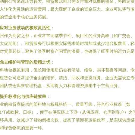
动的公司来说压力较大。租赁模式则只需支付相对低廉的租金，将固定资
入转化为灵活的运营费用，极大缓解了企业的资金压力。企业可以将节省
的资金用于核心业务拓展。
应对业务波动的极致灵活性
：
州作为商贸之都，企业常常面临季节性、项目性的业务高峰（如广交会、
大促期间）。租赁服务可以根据实际需求随时增加或减少地台板数量，轻
对货量起伏，避免了淡季时资产闲置的浪费，也确保了旺季时的运力充足
免去维护与管理的后顾之忧
：
料地台板虽耐用，但长期使用后仍会有清洁、维修、损坏替换等问题。专
租赁公司通常提供全面的维护、清洁、回收和更换服务。企业无需设立专
团队或仓库来管理托盘，从而将人力和管理资源集中于主营业务。
提升标准化与供应链效率
：
业的租赁商提供的塑料地台板规格统一、质量可靠，符合行业标准（如
B/T或欧标、日标），便于在供应链上下游（从供应商、仓库到客户）之
环共用。这减少了货物倒板次数，提高了装卸和运输效率，是实现供应链
和绿色物流的重要一环。